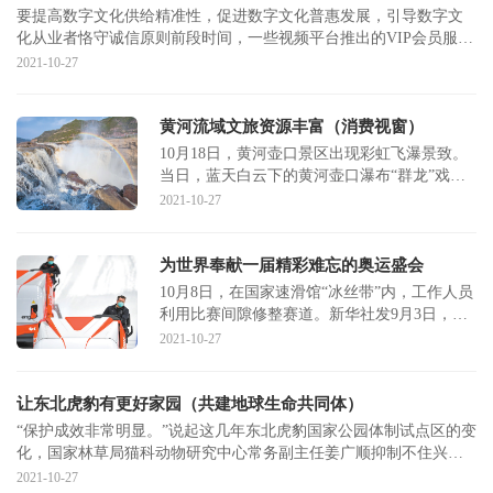
要提高数字文化供给精准性，促进数字文化普惠发展，引导数字文
化从业者恪守诚信原则前段时间，一些视频平台推出的VIP会员服务
和超前点播机
2021-10-27
黄河流域文旅资源丰富（消费视窗）
10月18日，黄河壶口景区出现彩虹飞瀑景致。
当日，蓝天白云下的黄河壶口瀑布“群龙”戏
瀑，彩虹卧波。人民视觉中共中央、国务院近
2021-10-27
日印发的《
为世界奉献一届精彩难忘的奥运盛会
10月8日，在国家速滑馆“冰丝带”内，工作人员
利用比赛间隙修整赛道。新华社发9月3日，河
北张家口经开区第二小学的学生正在滑冰馆内
2021-10-27
参加冰
让东北虎豹有更好家园（共建地球生命共同体）
“保护成效非常明显。”说起这几年东北虎豹国家公园体制试点区的变
化，国家林草局猫科动物研究中心常务副主任姜广顺抑制不住兴
奋。他至今记
2021-10-27