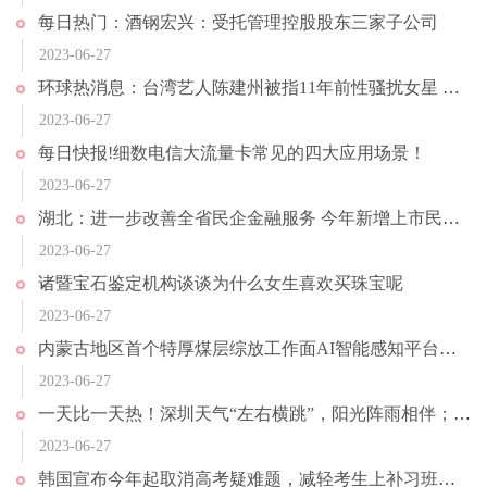
每日热门：酒钢宏兴：受托管理控股股东三家子公司
2023-06-27
环球热消息：台湾艺人陈建州被指11年前性骚扰女星 发声明否认全部指控
2023-06-27
每日快报!细数电信大流量卡常见的四大应用场景！
2023-06-27
湖北：进一步改善全省民企金融服务 今年新增上市民企10家以上
2023-06-27
诸暨宝石鉴定机构谈谈为什么女生喜欢买珠宝呢
2023-06-27
内蒙古地区首个特厚煤层综放工作面AI智能感知平台上线运行 助力煤矿安全生产|天天快资讯
2023-06-27
一天比一天热！深圳天气“左右横跳”，阳光阵雨相伴；华北40℃高温再上线，局地气温或破极值 环球热消息
2023-06-27
韩国宣布今年起取消高考疑难题，减轻考生上补习班的负担，因政策发布距高考时间太近引发争议|消息