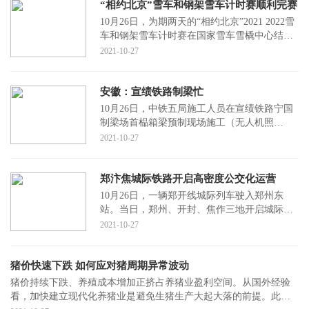
“相约北京”雪车和钢架雪车计时赛顺利完赛
10月26日，为期两天的“相约北京”2021 2022雪
车和钢架雪车计时赛在国家雪车雪橇中心结
束。这是该场馆竣工后按照冬奥标准举办的首
2021-10-27
场国际赛
安徽：宣绩铁路制梁忙
10月26日，中铁五局施工人员在宣绩铁路宁国
制梁场首榀箱梁预制现场施工（无人机照
片）。当日，中铁五局宣绩铁路宁国制梁场首
2021-10-27
榀箱梁预制完成
郑汴焦城际铁路开启高密度公交化运营
10月26日，一辆郑开线城际列车驶入郑州东
站。当日，郑州、开封、焦作三地开启城际铁
路高密度公交化运营。据了解，这三条城际铁
2021-10-27
路线路分别为
猪价快速下跌 如何应对猪周期异常波动
猪价持续下跌、养殖成本增加正挤占养猪业盈利空间。从国外经验
看，加快建立现代化养猪业是避免生猪生产大起大落的前提。此