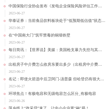
中国保险行业协会发布《发电企业保险风险评估工作指引》；夜间消费成小微经济亮点，长沙夜间消费占全天消费额超6成｜投资者早报
2023-06-27
华泰证券：当前食品饮料板块处于“低预期低估值”状态_速看料
2023-06-27
在“中国南大门”筑牢禁毒的铜墙铁壁
2023-06-27
每日简讯：【世界说】美媒：美国枪支暴力失控与其政府对外战争政策息息相关
2023-06-27
出租房子中介费怎么收房东要出多少（出租房中介费收取标准是多少）
2023-06-27
名记：即使火箭选中后卫阿门-汤普森 但哈登仍有很大可能重返火箭_世界热点
2023-06-27
环球焦点！有极电容和无级电容怎么区分_有极电容
2023-06-26
萍乡线上“政采贷”来了，让中小企业更“融”易！