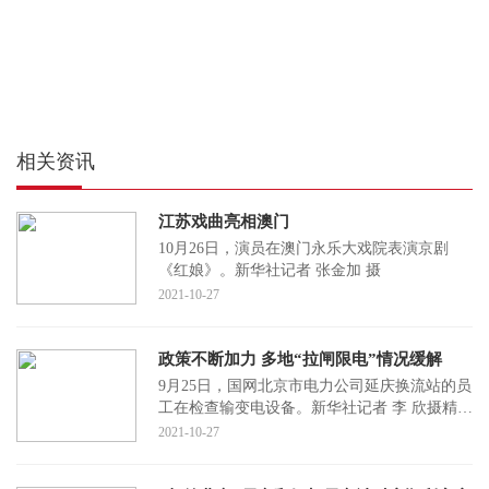
相关资讯
江苏戏曲亮相澳门
10月26日，演员在澳门永乐大戏院表演京剧
《红娘》。新华社记者 张金加 摄
2021-10-27
政策不断加力 多地“拉闸限电”情况缓解
9月25日，国网北京市电力公司延庆换流站的员
工在检查输变电设备。新华社记者 李 欣摄精准
控能显成效本报记者 柳 文“累计用电1453320千
2021-10-27