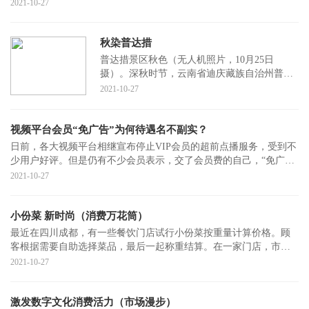
外，各地也要坚持
2021-10-27
秋染普达措
普达措景区秋色（无人机照片，10月25日
摄）。深秋时节，云南省迪庆藏族自治州普达
措景区内层林尽染，景色宜人。普达措景区位
2021-10-27
于滇西北“三江
视频平台会员“免广告”为何待遇名不副实？
日前，各大视频平台相继宣布停止VIP会员的超前点播服务，受到不
少用户好评。但是仍有不少会员表示，交了会员费的自己，“免广
告”的待遇名
2021-10-27
小份菜 新时尚（消费万花筒）
最近在四川成都，有一些餐饮门店试行小份菜按重量计算价格。顾
客根据需要自助选择菜品，最后一起称重结算。在一家门店，市民
王梦雅挑选了清
2021-10-27
激发数字文化消费活力（市场漫步）