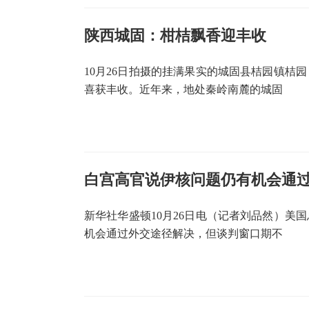
陕西城固：柑桔飘香迎丰收
10月26日拍摄的挂满果实的城固县桔园镇桔
喜获丰收。近年来，地处秦岭南麓的城固
白宫高官说伊核问题仍有机会通
新华社华盛顿10月26日电（记者刘品然）美
机会通过外交途径解决，但谈判窗口期不