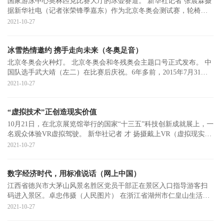
国家游泳中心奥林匹克比赛大厅的冰壶赛道。 新华社记者 张晨霖摄
据新华社电（记者张荣锋季嘉东）作为北京冬奥会测试赛，轮椅冰
壶世锦赛
2021-10-27
冰雪热情邀约 携手走向未来（冬奥足音）
北京冬奥会火种灯。 北京冬奥会和冬残奥会主题口号正式发布。 中
国队选手武大靖（左二）在比赛后庆祝。6年多前，2015年7月31
日，北京携
2021-10-27
“虚拟技术”正创造现实价值
10月21日，在北京展览馆举行的国家“十三五”科技创新成就展上，一
名观众体验VR虚拟驾驶。 新华社记者 才 扬摄戴上VR（虚拟现实）
眼镜
2021-10-27
数字经济时代，用标准说话（网上中国）
江西省德兴市大茅山风景名胜区党员干部正在景区入口指导游客扫
码进入景区。卓忠伟摄（人民图片） 在浙江省湖州市仁皇山生活广
场，工作人
2021-10-27