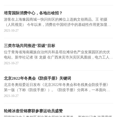
培育国际消费中心，各地出啥招？
游客在上海豫园商城一快闪街区的摊位上选购文创商品。王 初摄
（人民视觉） 今年以来，消费在中国经济中的基础性作用更加显
著。前三季度
2021-10-27
三类市场共同推进“双碳”目标
位于青海省海南藏族自治州共和县塔拉滩绿色产业发展园区的光伏
电站。新华社记者 张 龙摄 在广西来宾市兴宾区凤凰镇，电力工人正
加班
2021-10-27
北京2022年冬奥会《防疫手册》关键词
北京冬奥组委近日发布《北京2022年冬奥会和冬残奥会防疫手册》
第一版（下称《防疫手册》）。《防疫手册》分两本，一本面向运
动员和随队官员
2021-10-27
轮椅冰壶世锦赛获参赛运动员盛赞