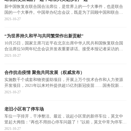
新中国恢复在联合国合法席位，是世界上的一个大事件，也是联合
国的一个大事件。中国举办纪念会议，既是为了回顾中国和联合国
共同走过的不平
2021-10-27
“为世界持久和平与共同繁荣作出新贡献”
10月25日，国家主席习近平在北京出席中华人民共和国恢复联合国
合法席位50周年纪念会议并发表重要讲话。接受本报记者采访的国
际人士认为，50
2021-10-27
合作抗击疫情 聚焦共同发展（权威发布）
实施数千个成套和物资援助项目，开展上万个技术合作和人力资源
开发项目，2021年以来对外提供超15亿剂新冠疫苗……国务院新闻
办公室10月26日
2021-10-27
老旧小区有了停车场
车位一字排开，干净整洁。最近，说起小区里的新停车位，莫文中
竖起大拇指：“再也不用担心停车问题了！”以前，莫文中常为停车
而“头疼”。
2021-10-27