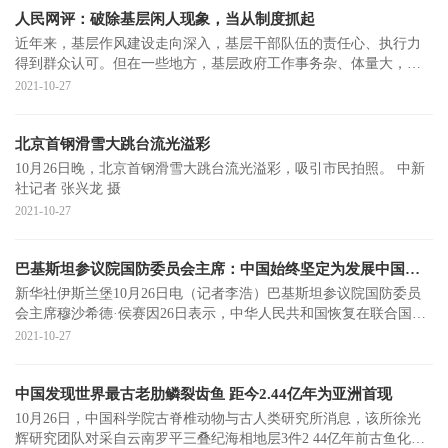
人民网评：破除基层闲人现象，当从制度抓起
近年来，基层作风建设走向深入，基层干部队伍的责任心、执行力
得到群众认可。但在一些地方，基层政府工作事务杂、体量大，忙
闲不均、人员闲
2021-10-27
北京首钢滑雪大跳台流光溢彩
10月26日晚，北京首钢滑雪大跳台流光溢彩，吸引市民拍照。 中新
社记者 张兴龙 摄
2021-10-27
巴基斯坦参议院国防委员会主席：中国始终坚定为发展中国家发声
新华社伊斯兰堡10月26日电（记者李浩）巴基斯坦参议院国防委员
会主席穆沙希德·侯赛因26日表示，中华人民共和国恢复在联合国合
法席位不仅是
2021-10-27
中国发现世界最古老肋鳞裂齿鱼 距今2.44亿年为亚洲首现
10月26日，中国科学院古脊椎动物与古人类研究所消息，该所徐光
辉研究团队对采自云南罗平三叠纪海相地层3件2 44亿年前古鱼化石