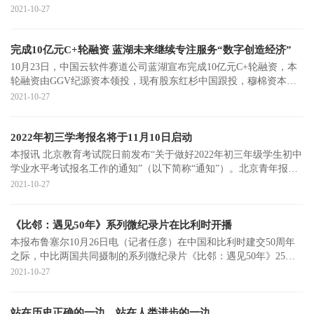
的最新研究发
2021-10-27
完成10亿元C+轮融资 蓝湖未来继续专注服务“数字创造经济”
10月23日，中国云软件赛道公司蓝湖宣布完成10亿元C+轮融资，本
轮融资由GGV纪源资本领投，现有股东红杉中国跟投，穆棉资本任
本轮的独家财务
2021-10-27
2022年初三学考报名将于11月10日启动
本报讯 北京教育考试院日前发布“关于做好2022年初三年级学生初中
学业水平考试报名工作的通知”（以下简称“通知”）。北京青年报记
者在“
2021-10-27
《比邻：遇见50年》系列微纪录片在比利时开播
本报布鲁塞尔10月26日电（记者任彦）在中国和比利时建交50周年
之际，中比两国共同摄制的系列微纪录片《比邻：遇见50年》25日
开播。该纪录片
2021-10-27
站在历史正确的一边，站在人类进步的一边