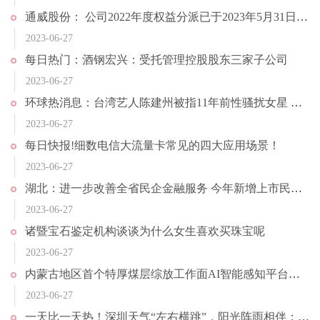
通威股份： 公司2022年度权益分派已于2023年5月31日完成实施
2023-06-27
每日热门：酒钢宏兴：受托管理控股股东三家子公司
2023-06-27
环球热消息：台湾艺人陈建州被指11年前性骚扰女星 发声明否认全部指控
2023-06-27
每日快报!细数电信大流量卡常见的四大应用场景！
2023-06-27
湖北：进一步改善全省民企金融服务 今年新增上市民企10家以上
2023-06-27
诸暨宝石鉴定机构谈谈为什么女生喜欢买珠宝呢
2023-06-27
内蒙古地区首个特厚煤层综放工作面AI智能感知平台上线运行 助力煤矿安全生产|天天快资讯
2023-06-27
一天比一天热！深圳天气“左右横跳”，阳光阵雨相伴；华北40℃高温再上线，局地气温或破极值 环球热消息