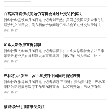
南麓的城固
白宫高官说伊核问题仍有机会通过外交途径解决
新华社华盛顿10月26日电（记者刘品然）美国总统国家安全事务助
理沙利文26日说，美方相信伊核问题仍有机会通过外交途径解决，
但谈判窗口期不
2021-10-27
加拿大新政府宣誓就职
新华社渥太华10月26日电（记者李保东）加拿大总理特鲁多26日带
领新政府成员在首都渥太华宣誓就职。新政府由39人组成，比上届
政府多两人，其
2021-10-27
巴林将为3岁至11岁儿童接种中国国药新冠疫苗
新华社利雅得10月26日电（记者胡冠 王海洲）麦纳麦消息：巴林国
家防治新冠病毒医疗工作组26日宣布，从27日开始，巴林所有年龄
在3岁至11岁
2021-10-27
核能综合利用前景受关注