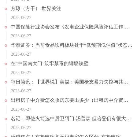
方琼（方干）-世界关注
2023-06-27
中国保险行业协会发布《发电企业保险风险评估工作指引》；夜间消费成小微经济亮点，长沙夜间消费占全天消费额超6成｜投资者早报
2023-06-27
华泰证券：当前食品饮料板块处于“低预期低估值”状态_速看料
2023-06-27
在“中国南大门”筑牢禁毒的铜墙铁壁
2023-06-27
每日简讯：【世界说】美媒：美国枪支暴力失控与其政府对外战争政策息息相关
2023-06-27
出租房子中介费怎么收房东要出多少（出租房中介费收取标准是多少）
2023-06-27
名记：即使火箭选中后卫阿门-汤普森 但哈登仍有很大可能重返火箭_世界热点
2023-06-27
环球焦点！有极电容和无级电容怎么区分_有极电容