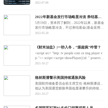
券，预计实现叠加投入总额4亿元。本次汽车消
2022-07-06
费券发放
2022年新基金发行市场略显冷淡 券结基金发行力度不减
5月19日，资本邦了解到，2022年以来，新基金
发行市场略显冷淡，不过券结基金(基金采用券
商结算模式)发行热度不减。Choice数据显示，
2022-05-20
截至202
《财米油盐》|一秒入冬，“煤超疯”咋管？
<script src= "http: tv people com cn img player v
js ">< script><script>showPlayer({id: " pvservice
xml 2021 10 27 8153c686-91fb-48
2021-10-27
格林斯潘警示美国持续通胀风险
美国联邦储备委员会前主席艾伦·格林斯潘说，
他认为美国通货膨胀率面临显著攀升的持续风
险。格林斯潘说，尽管一些推升物价的因素可
2021-10-27
能证实为
多国联军打死85名也门胡塞武装人员