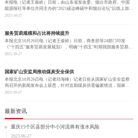
本报电（记者王俊岭）日前，由山东省发改委、烟台市政府、中国
能源报社等单位共同主办的“2021碳达峰碳中和烟台论坛”以线上加线
下方式在山
2021-10-27
服务贸易规模和占比将持续提升
本报北京10月26日电（记者王俊岭）日前，商务部等24部门印发
《“十四五”服务贸易发展规划》，明确“十四五”时期我国服务贸易发
展目标和20
2021-10-27
国家矿山安监局推动煤炭安全保供
本报北京10月26日电（记者邱海峰）记者日前从国家矿山安全监察
局召开的新闻发布会上获悉，针对近期煤炭供需偏紧情况，国家矿
山安监局专门成
2021-10-27
最新资讯
重庆15个区县部分中小河流将有涨水风险
2023-06-27