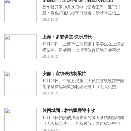
新华社开罗10月26日电（记者王尚）亚丁消
息：据也门通讯社26日报道，沙特阿拉伯主导
的多国联军过去24小时在也门中部马里卜省的
2021-10-27
军事行动中打
上海：多彩课堂 快乐成长
10月26日，上海市位育初级中学学生在上综合
模型课。新学期，上海市位育初级中学积极落
实“双减”政策，根据学生年级特点，设立了综
2021-10-27
合模型、
安徽：宣绩铁路制梁忙
10月26日，中铁五局施工人员在宣绩铁路宁国
制梁场首榀箱梁预制现场施工（无人机照
片）。当日，中铁五局宣绩铁路宁国制梁场首
2021-10-27
榀箱梁预制完成
陕西城固：柑桔飘香迎丰收
10月26日拍摄的挂满果实的城固县桔园镇桔园
（无人机照片）。金秋时节，陕西省汉中市城
固县23万亩柑桔喜获丰收。近年来，地处秦岭
2021-10-27