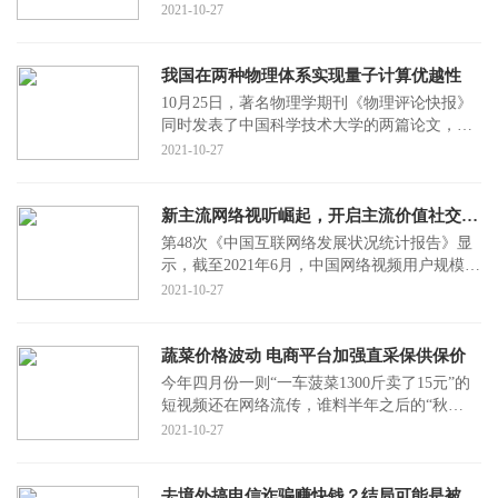
2020年10月26日至29日，党的十九届五中全会
2021-10-27
在京举行，
我国在两种物理体系实现量子计算优越性
10月25日，著名物理学期刊《物理评论快报》
同时发表了中国科学技术大学的两篇论文，文
章表明，随着66比特的可编程超导量子计算原
2021-10-27
型机“祖
新主流网络视听崛起，开启主流价值社交传播之门
第48次《中国互联网络发展状况统计报告》显
示，截至2021年6月，中国网络视频用户规模达
9 44亿，占全体网民的93 4%，其中20～29岁年
2021-10-27
龄段网
蔬菜价格波动 电商平台加强直采保供保价
今年四月份一则“一车菠菜1300斤卖了15元”的
短视频还在网络流传，谁料半年之后的“秋
菠”已经华丽转身，一跃成为菜中“贵”族。十月
2021-10-27
上旬开
去境外搞电信诈骗赚快钱？结局可能是被打断手脚甚至抑郁病亡