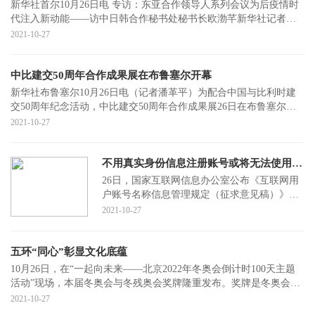
新华社首尔10月26日电 专访：东亚合作领导人系列会议为后疫情时
代注入新动能——访中日韩合作秘书处秘书长欧渤芊新华社记者杜
白羽 周思雨
2021-10-27
中比建交50周年合作成果展在布鲁塞尔开幕
新华社布鲁塞尔10月26日电（记者潘革平）为配合中国与比利时建
交50周年纪念活动，中比建交50周年合作成果展26日在布鲁塞尔以
线上线下两种方
2021-10-27
不用真实身份信息注册账号或将无法使用互联网平台服务
26日，国家互联网信息办公室公布《互联网用
户账号名称信息管理规定（征求意见稿）》，
向社会公开征求意见。征求意见稿提出，互联
2021-10-27
网用户账号
五环“同心”彰显文化底蕴
10月26日，在“一起向未来——北京2022年冬奥会倒计时100天主题
活动”现场，本届冬奥会与冬残奥会奖牌隆重发布。奖牌是冬奥会景
观元素的重
2021-10-27