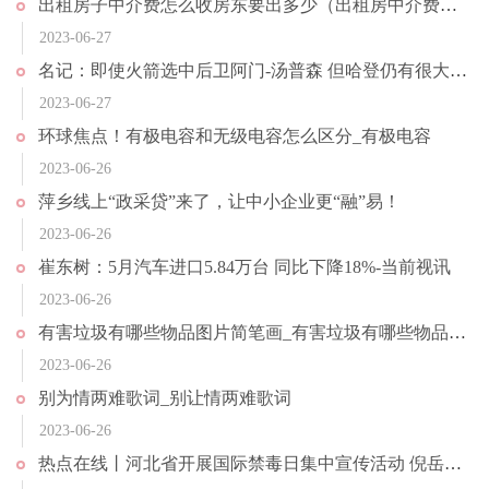
出租房子中介费怎么收房东要出多少（出租房中介费收取标准是多少）
2023-06-27
名记：即使火箭选中后卫阿门-汤普森 但哈登仍有很大可能重返火箭_世界热点
2023-06-27
环球焦点！有极电容和无级电容怎么区分_有极电容
2023-06-26
萍乡线上“政采贷”来了，让中小企业更“融”易！
2023-06-26
崔东树：5月汽车进口5.84万台 同比下降18%-当前视讯
2023-06-26
有害垃圾有哪些物品图片简笔画_有害垃圾有哪些物品_天天快看
2023-06-26
别为情两难歌词_别让情两难歌词
2023-06-26
热点在线丨河北省开展国际禁毒日集中宣传活动 倪岳峰王正谱作出批示