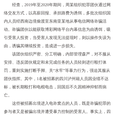
经查，2019年至2020年期间，周某组织犯罪团伙通过网
络交友方式，以高薪回报、承担路费为诱饵，多批次组织国
内人员经西南边境偷渡至东南亚某地从事电信网络诈骗活
动。诈骗团伙以能获取博彩网络平台内幕信息为由诱饵，吸
引受害人投资，当受害人发现无法提现时，则以操作失误为
由，诱骗其继续投资，造成进一步损失。
该团伙组织严密、分工明确，内部管理森严，对不服从
安排、违反团伙规定和未完成任务的人员轻则进行殴打体
罚，重则实施打断手脚、关“水牢”等暴力行为，强迫其服从
团伙指挥。其中，1名被招募的四川泸州籍人员因业绩不达
标，被长期殴打和电棍电击，回国后不久因精神抑郁而病
亡。
这些被招募出境进入电诈窝点的人员，既是诈骗犯罪的
参与者又是被骗出境并遭受暴力控制的受害人。事实上，四