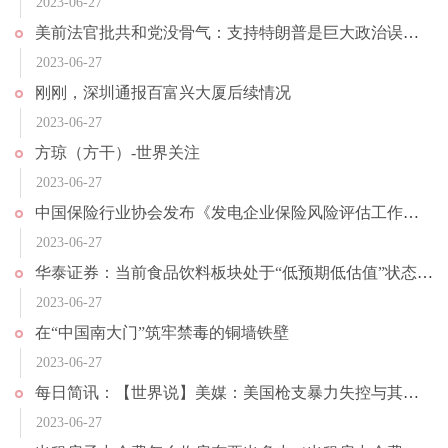
2023-06-27
美前法官批共和党没骨气：支持特朗普是巨大政治误判 等于自我毁灭 当前观察
2023-06-27
刚刚，深圳通报百富兴大厦后续情况
2023-06-27
方琼（方干）-世界关注
2023-06-27
中国保险行业协会发布《发电企业保险风险评估工作指引》；夜间消费成小微经济亮点，长沙夜间消费占全天消费额超6成｜投资者早报
2023-06-27
华泰证券：当前食品饮料板块处于“低预期低估值”状态_速看料
2023-06-27
在“中国南大门”筑牢禁毒的铜墙铁壁
2023-06-27
每日简讯：【世界说】美媒：美国枪支暴力失控与其政府对外战争政策息息相关
2023-06-27