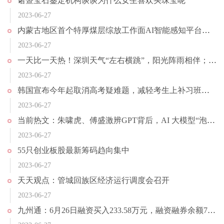
诸暨宝石鉴定机构谈谈为什么女生喜欢买珠宝呢
2023-06-27
内蒙古地区首个特厚煤层综放工作面AI智能感知平台上线运行 助力煤矿安全生产|天天快资讯
2023-06-27
一天比一天热！深圳天气“左右横跳”，阳光阵雨相伴；华北40℃高温再上线，局地气温或破极值 环球热消息
2023-06-27
韩国宣布今年起取消高考疑难题，减轻考生上补习班的负担，因政策发布距高考时间太近引发争议|消息
2023-06-27
当前热文：朱啸虎、傅盛激辨GPT背后，AI 大模型“泡沫”要破了？
2023-06-27
55只创业板股最新筹码趋向集中
2023-06-27
天天观点：管城回族区经济运行调度会召开
2023-06-27
九州通：6月26日融资买入233.58万元，融资融券余额7.79亿元