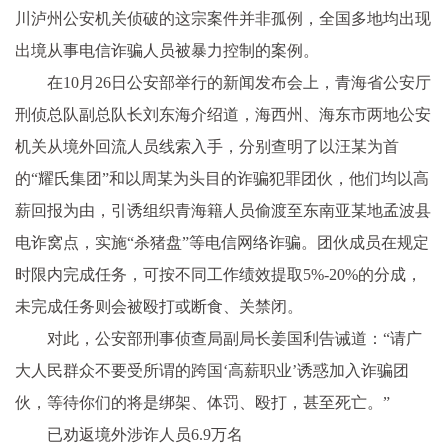
川泸州公安机关侦破的这宗案件并非孤例，全国多地均出现
出境从事电信诈骗人员被暴力控制的案例。
在10月26日公安部举行的新闻发布会上，青海省公安厅
刑侦总队副总队长刘东海介绍道，海西州、海东市两地公安
机关从境外回流人员线索入手，分别查明了以汪某为首
的“耀氏集团”和以周某为头目的诈骗犯罪团伙，他们均以高
薪回报为由，引诱组织青海籍人员偷渡至东南亚某地孟波县
电诈窝点，实施“杀猪盘”等电信网络诈骗。团伙成员在规定
时限内完成任务，可按不同工作绩效提取5%-20%的分成，
未完成任务则会被殴打或断食、关禁闭。
对此，公安部刑事侦查局副局长姜国利告诫道：“请广
大人民群众不要受所谓的跨国‘高薪职业’诱惑加入诈骗团
伙，等待你们的将是绑架、体罚、殴打，甚至死亡。”
已劝返境外涉诈人员6.9万名