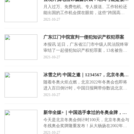
月入过万、免费包机、专人接送、工作轻松还
能出国的工作机会摆在眼前，这些“跨国高
薪”的“美差”听上去是不是很令人心动？然而当
2021-10-27
真正出国
广东江门中院宣判一侵犯知识产权犯罪案
本报讯 近日，广东省江门市中级人民法院终审
审结了一起侵犯知识产权犯罪案，13名被告人
获刑，其中郭某犯假冒注册商标罪、销售假冒
2021-10-27
注册商标
冰雪之约 中国之邀｜1234567，北京冬奥欢迎你
随着冬奥火炬点燃，北京2022年冬奥会也即将
进入百日倒计时，中国日报网带你数说北京冬
奥，一起迎接冰雪之约。
2021-10-27
新华全媒+｜中国选手拿过的冬奥金牌，都长啥样？
今天是北京冬奥会倒计时100天，北京冬奥会与
冬残奥会奖牌隆重发布！从大杨扬在2002年盐
湖城冬奥会上实现了中国在冬奥会上金牌“零的
2021-10-27