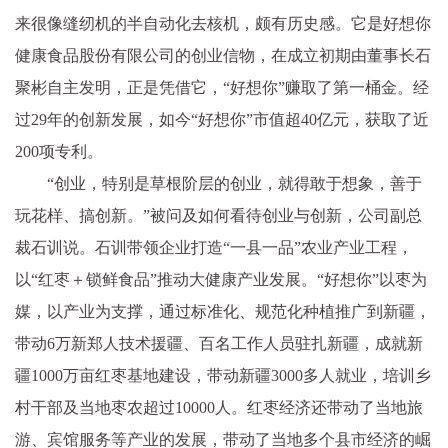
来很像缝纫机的半自动化去核机，颇有历史感。它是好想你
健康食品股份有限公司的创业信物，在成立初期由董事长石
聚彬自主发明，正是凭借它，“好想你”赚取了第一桶金。经
过29年的创新发展，如今“好想你”市值超40亿元，获取了近
200项专利。
“创业，特别是草根阶层的创业，就得敢于想象，善于
玩花样、搞创新。”被问及如何看待创业与创新，公司副总
裁石训说。石训带领企业打造“一县一品”农业产业工程，
以“红枣＋锁鲜食品”推动大健康产业发展。“好想你”以枣为
媒，以产业为支撑，通过标准化、规范化种植推广到新疆，
带动6万新郑人技术援疆、百名工作人员驻扎新疆，成就新
疆1000万亩红枣基地建设，带动新疆3000多人就业，培训乡
村干部及当地枣农超过10000人。红枣经济还带动了当地旅
游、宾馆服务等产业的发展，带动了当地多个县市经济的崛