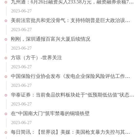
九州通：6月26日融资买入233.58万元，融资融券余额7.79亿元
2023-06-27
美前法官批共和党没骨气：支持特朗普是巨大政治误判 等于自我毁灭 当前观察
2023-06-27
刚刚，深圳通报百富兴大厦后续情况
2023-06-27
方琼（方干）-世界关注
2023-06-27
中国保险行业协会发布《发电企业保险风险评估工作指引》；夜间消费成小微经济亮点，长沙夜间消费占全天消费额超6成｜投资者早报
2023-06-27
华泰证券：当前食品饮料板块处于“低预期低估值”状态_速看料
2023-06-27
在“中国南大门”筑牢禁毒的铜墙铁壁
2023-06-27
每日简讯：【世界说】美媒：美国枪支暴力失控与其政府对外战争政策息息相关