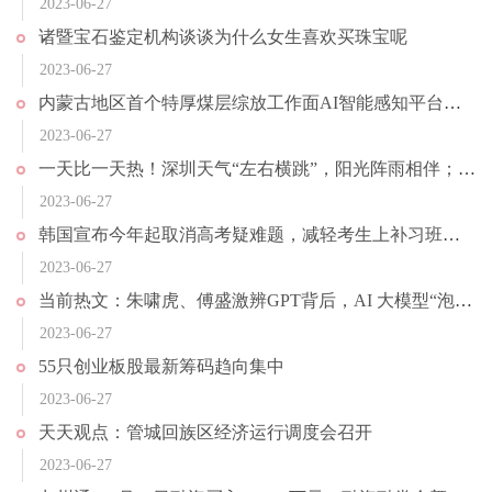
2023-06-27
诸暨宝石鉴定机构谈谈为什么女生喜欢买珠宝呢
2023-06-27
内蒙古地区首个特厚煤层综放工作面AI智能感知平台上线运行 助力煤矿安全生产|天天快资讯
2023-06-27
一天比一天热！深圳天气“左右横跳”，阳光阵雨相伴；华北40℃高温再上线，局地气温或破极值 环球热消息
2023-06-27
韩国宣布今年起取消高考疑难题，减轻考生上补习班的负担，因政策发布距高考时间太近引发争议|消息
2023-06-27
当前热文：朱啸虎、傅盛激辨GPT背后，AI 大模型“泡沫”要破了？
2023-06-27
55只创业板股最新筹码趋向集中
2023-06-27
天天观点：管城回族区经济运行调度会召开
2023-06-27