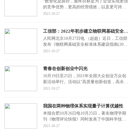
“数智化是路径，最终目标是为了企业实现更强
的竞争优势，更高的经营绩效，以及更可持续
的绿色发展。”10月23日，在2021商业创新大会
2021-10-27
现场，
工信部：2022年初步建立物联网基础安全标准体系
人民网北京10月27日电 （赵超）近日，工信部
发布《物联网基础安全标准体系建设指南(2021
版)》（以下简称《指南》），明确物联网终
2021-10-27
端、网关
青春在创新创业中闪光
10月19日至25日，2021年全国大众创业万众创
新活动举行。活动以“高质量创新创造，高水平
创业就业”为主题，采用线上线下相结合的方
2021-10-27
式，主
我国在两种物理体系实现量子计算优越性
本报合肥10月26日电10月25日，著名物理学期
刊《物理评论快报》同时发表了中国科学技术
大学的两篇论文，文章表明，随着66比特的可
2021-10-27
编程超导