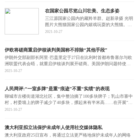
在国家公园尽览山川壮美、生态多姿
三江源国家公园内的藏羚羊群。赵新录摄 光明
图片大熊猫国家公园内嬉戏玩耍的大熊猫。张
志和摄 光明图片东北虎豹国家公园内的东北
2021-10-27
虎。光明图
伊欧将磋商重启伊核谈判美国称不排除“其他手段”
伊朗外交部副部长阿里·巴盖里定于27日在比利时首都布鲁塞尔与欧
洲联盟代表会晤，就重启伊核谈判展开磋商。美国伊朗问题特使罗
伯特·马利25
2021-10-27
人民网评:“一室多牌”是重“痕迹”不重“实绩”的表现
聊城市古楼街道湖北社区，集中整治摘了100多块牌子；乳山市寨中
村，村委墙上的牌子减少了40多块，摞起来有半米高……在开展“村
（社区）‘
2021-10-27
澳大利亚拟立法保护未成年人使用社交媒体隐私
澳大利亚政府25日宣布，将通过立法更严格地保护未成年人的网络