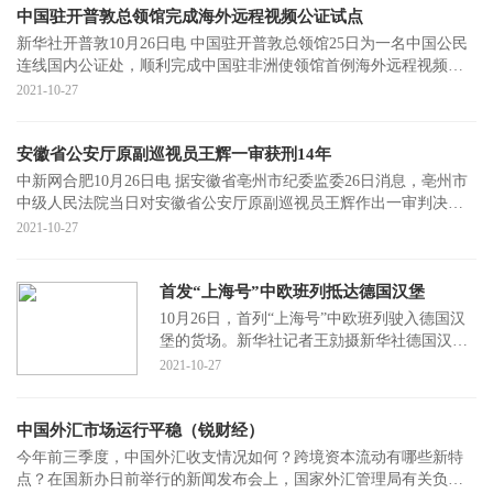
中国驻开普敦总领馆完成海外远程视频公证试点
新华社开普敦10月26日电 中国驻开普敦总领馆25日为一名中国公民
连线国内公证处，顺利完成中国驻非洲使领馆首例海外远程视频公
证试点。当天
2021-10-27
安徽省公安厅原副巡视员王辉一审获刑14年
中新网合肥10月26日电 据安徽省亳州市纪委监委26日消息，亳州市
中级人民法院当日对安徽省公安厅原副巡视员王辉作出一审判决，
以犯受贿罪判
2021-10-27
首发“上海号”中欧班列抵达德国汉堡
10月26日，首列“上海号”中欧班列驶入德国汉
堡的货场。新华社记者王勍摄新华社德国汉堡
10月26日电（记者朱晟 张远）德国汉堡26日举
2021-10-27
行仪式
中国外汇市场运行平稳（锐财经）
今年前三季度，中国外汇收支情况如何？跨境资本流动有哪些新特
点？在国新办日前举行的新闻发布会上，国家外汇管理局有关负责