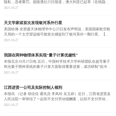
隐私，违者重罚。据路透社25日报道，澳大利亚已起草《在线隐私
保护法案》，一
2021-10-27
天文学家或首次发现银河系外行星
美国哈佛-史密森天体物理学中心25日发布声明说，美国国家航空航
天局的一个太空望远镜可能首次捕捉到了银河系外一颗行星。【新
行星】这枚“
2021-10-27
我国在两种物理体系实现“量子计算优越性”
本报北京10月27日电 近日，中国科学技术大学科研团队在超导量子
和光量子两种系统的量子计算方面取得重要进展，成功研制“祖冲之
二号”和“
2021-10-27
江西进贤一公司及实际控制人领刑
本报讯 （记者 胡佳佳 通讯员 李凤玲 吴玉婷）近日，江西省进贤县
人民法院一审审结了一起拒不支付劳动报酬案，以拒不支付劳动报
酬罪，
2021-10-27