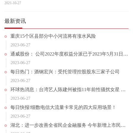
人介绍了相关情
2021-10-27
最新资讯
重庆15个区县部分中小河流将有涨水风险
2023-06-27
通威股份： 公司2022年度权益分派已于2023年5月31日完成实施
2023-06-27
每日热门：酒钢宏兴：受托管理控股股东三家子公司
2023-06-27
环球热消息：台湾艺人陈建州被指11年前性骚扰女星 发声明否认全部指控
2023-06-27
每日快报!细数电信大流量卡常见的四大应用场景！
2023-06-27
湖北：进一步改善全省民企金融服务 今年新增上市民企10家以上